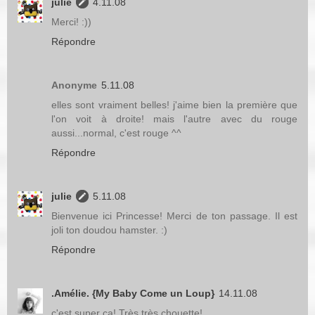
julie
4.11.08
Merci! :))
Répondre
Anonyme
5.11.08
elles sont vraiment belles! j'aime bien la première que
l'on voit à droite! mais l'autre avec du rouge
aussi...normal, c'est rouge ^^
Répondre
julie
5.11.08
Bienvenue ici Princesse! Merci de ton passage. Il est
joli ton doudou hamster. :)
Répondre
.Amélie. {My Baby Come un Loup}
14.11.08
c'est super ça! Très très chouette!